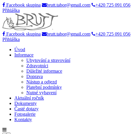
Facebook skupina
brutt.tabor@gmail.com
+420 725 091 056
Přihláška
Facebook skupina
brutt.tabor@gmail.com
+420 725 091 056
Přihláška
Úvod
Informace
Ubytování a stravování
Zdravotníci
Důležité informace
Doprava
Nástup a odjezd
Platební podmínky
Nutné vybavení
Aktuální ročník
Dokumenty
Časté dotazy
Fotogalerie
Kontakty