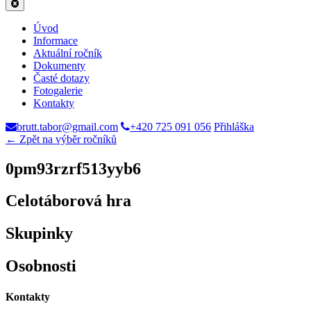
Úvod
Informace
Aktuální ročník
Dokumenty
Časté dotazy
Fotogalerie
Kontakty
brutt.tabor@gmail.com
+420 725 091 056
Přihláška
← Zpět na výběr ročníků
0pm93rzrf513yyb6
Celotáborová hra
Skupinky
Osobnosti
Kontakty