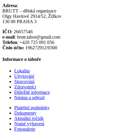
Adresa
:
BRUTT – dětská organizace
Olgy Havlové 2914/52, Žižkov
130 00 PRAHA 3
IČO
: 26657546
e-mail
: brutt.tabor@gmail.com
Telefon
: +420 725 091 056
Číslo účtu:
196272912/0300
Informace o táboře
Lokalita
Ubytování
Stravování
Zdravotníci
Důležité informace
Nástup a odjezd
Platební podmínky
Dokumenty
Aktuální ročník
Nutné vybavení
Fotogalerie