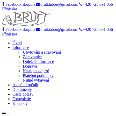
Facebook skupina
brutt.tabor@gmail.com
+420 725 091 056
Přihláška
Facebook skupina
brutt.tabor@gmail.com
+420 725 091 056
Přihláška
Úvod
Informace
Ubytování a stravování
Zdravotníci
Důležité informace
Doprava
Nástup a odjezd
Platební podmínky
Nutné vybavení
Aktuální ročník
Dokumenty
Časté dotazy
Fotogalerie
Kontakty