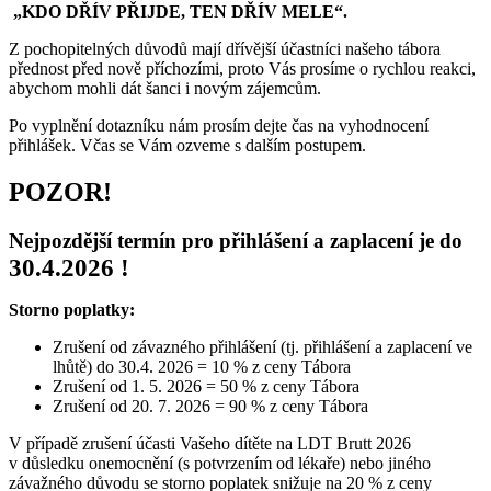
„KDO DŘÍV PŘIJDE, TEN DŘÍV MELE“.
Z pochopitelných důvodů mají dřívější účastníci našeho tábora
přednost před nově příchozími, proto Vás prosíme o rychlou reakci,
abychom mohli dát šanci i novým zájemcům.
Po vyplnění dotazníku nám prosím dejte čas na vyhodnocení
přihlášek. Včas se Vám ozveme s dalším postupem.
POZOR!
Nejpozdější termín pro přihlášení a zaplacení je do
30.4.2026 !
Storno poplatky:
Zrušení od závazného přihlášení (tj. přihlášení a zaplacení ve
lhůtě) do 30.4. 2026 = 10 % z ceny Tábora
Zrušení od 1. 5. 2026 = 50 % z ceny Tábora
Zrušení od 20. 7. 2026 = 90 % z ceny Tábora
V případě zrušení účasti Vašeho dítěte na LDT Brutt 2026
v důsledku onemocnění (s potvrzením od lékaře) nebo jiného
závažného důvodu se storno poplatek snižuje na 20 % z ceny