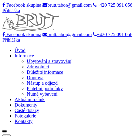
Facebook skupina
brutt.tabor@gmail.com
+420 725 091 056
Přihláška
Facebook skupina
brutt.tabor@gmail.com
+420 725 091 056
Přihláška
Úvod
Informace
Ubytování a stravování
Zdravotníci
Důležité informace
Doprava
Nástup a odjezd
Platební podmínky
Nutné vybavení
Aktuální ročník
Dokumenty
Časté dotazy
Fotogalerie
Kontakty