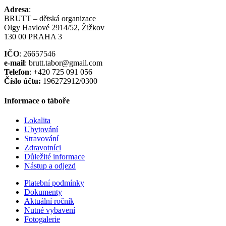
Adresa
:
BRUTT – dětská organizace
Olgy Havlové 2914/52, Žižkov
130 00 PRAHA 3
IČO
: 26657546
e-mail
: brutt.tabor@gmail.com
Telefon
: +420 725 091 056
Číslo účtu:
196272912/0300
Informace o táboře
Lokalita
Ubytování
Stravování
Zdravotníci
Důležité informace
Nástup a odjezd
Platební podmínky
Dokumenty
Aktuální ročník
Nutné vybavení
Fotogalerie