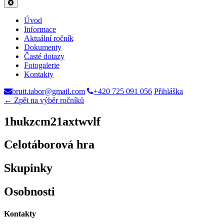
Úvod
Informace
Aktuální ročník
Dokumenty
Časté dotazy
Fotogalerie
Kontakty
brutt.tabor@gmail.com
+420 725 091 056
Přihláška
← Zpět na výběr ročníků
1hukzcm21axtwvlf
Celotáborová hra
Skupinky
Osobnosti
Kontakty