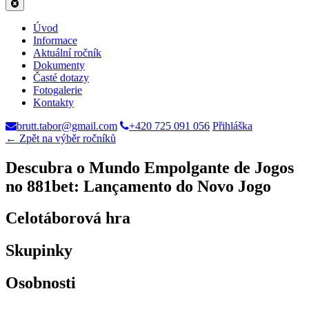
Úvod
Informace
Aktuální ročník
Dokumenty
Časté dotazy
Fotogalerie
Kontakty
brutt.tabor@gmail.com
+420 725 091 056
Přihláška
← Zpět na výběr ročníků
Descubra o Mundo Empolgante de Jogos
no 881bet: Lançamento do Novo Jogo
Celotáborová hra
Skupinky
Osobnosti