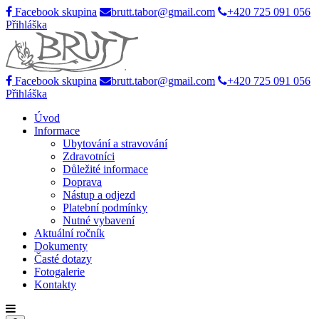
Facebook skupina
brutt.tabor@gmail.com
+420 725 091 056
Přihláška
Facebook skupina
brutt.tabor@gmail.com
+420 725 091 056
Přihláška
Úvod
Informace
Ubytování a stravování
Zdravotníci
Důležité informace
Doprava
Nástup a odjezd
Platební podmínky
Nutné vybavení
Aktuální ročník
Dokumenty
Časté dotazy
Fotogalerie
Kontakty