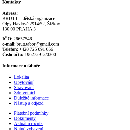
Kontakty
Adresa
:
BRUTT – dětská organizace
Olgy Havlové 2914/52, Žižkov
130 00 PRAHA 3
IČO
: 26657546
e-mail
: brutt.tabor@gmail.com
Telefon
: +420 725 091 056
Číslo účtu:
196272912/0300
Informace o táboře
Lokalita
Ubytování
Stravování
Zdravotníci
Důležité informace
Nástup a odjezd
Platební podmínky
Dokumenty
Aktuální ročník
Nutné vybavení