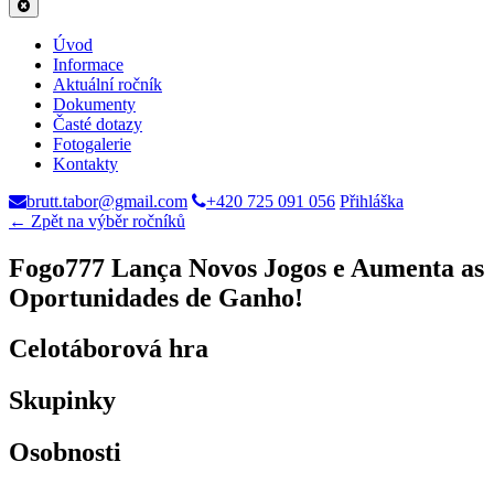
Úvod
Informace
Aktuální ročník
Dokumenty
Časté dotazy
Fotogalerie
Kontakty
brutt.tabor@gmail.com
+420 725 091 056
Přihláška
← Zpět na výběr ročníků
Fogo777 Lança Novos Jogos e Aumenta as
Oportunidades de Ganho!
Celotáborová hra
Skupinky
Osobnosti