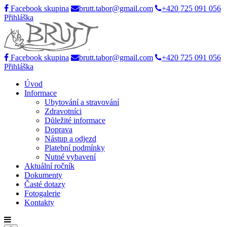
Facebook skupina
brutt.tabor@gmail.com
+420 725 091 056
Přihláška
Facebook skupina
brutt.tabor@gmail.com
+420 725 091 056
Přihláška
Úvod
Informace
Ubytování a stravování
Zdravotníci
Důležité informace
Doprava
Nástup a odjezd
Platební podmínky
Nutné vybavení
Aktuální ročník
Dokumenty
Časté dotazy
Fotogalerie
Kontakty