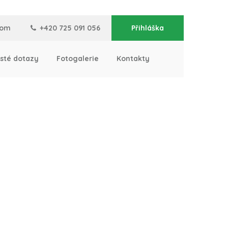
com
+420 725 091 056
Přihláška
sté dotazy
Fotogalerie
Kontakty