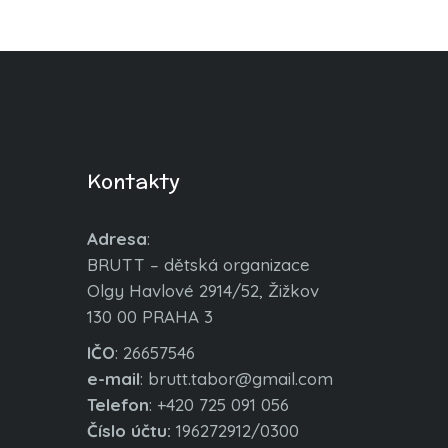
Kontakty
Adresa
:
BRUTT – dětská organizace
Olgy Havlové 2914/52, Žižkov
130 00 PRAHA 3
IČO
: 26657546
e-mail
: brutt.tabor@gmail.com
Telefon
: +420 725 091 056
Číslo účtu:
196272912/0300