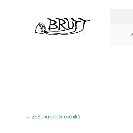
Ú
← Zpět na výběr ročníků