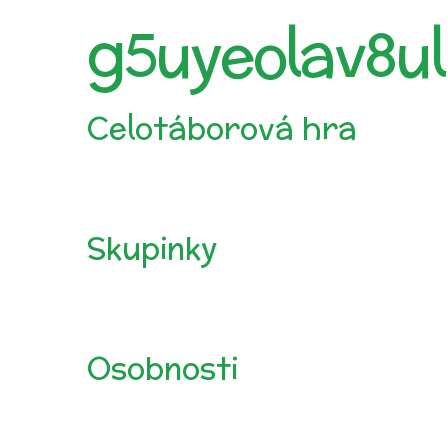
g5uyeolav8u
Celotáborová hra
Skupinky
Osobnosti