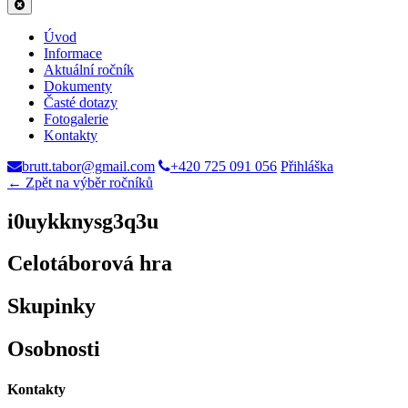
Úvod
Informace
Aktuální ročník
Dokumenty
Časté dotazy
Fotogalerie
Kontakty
brutt.tabor@gmail.com
+420 725 091 056
Přihláška
← Zpět na výběr ročníků
i0uykknysg3q3u
Celotáborová hra
Skupinky
Osobnosti
Kontakty