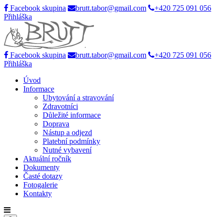
Facebook skupina
brutt.tabor@gmail.com
+420 725 091 056
Přihláška
Facebook skupina
brutt.tabor@gmail.com
+420 725 091 056
Přihláška
Úvod
Informace
Ubytování a stravování
Zdravotníci
Důležité informace
Doprava
Nástup a odjezd
Platební podmínky
Nutné vybavení
Aktuální ročník
Dokumenty
Časté dotazy
Fotogalerie
Kontakty