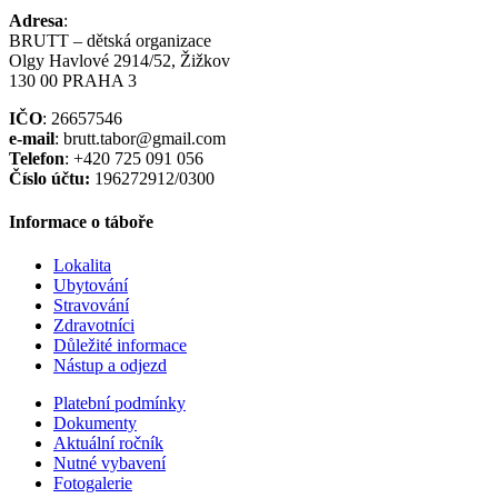
Adresa
:
BRUTT – dětská organizace
Olgy Havlové 2914/52, Žižkov
130 00 PRAHA 3
IČO
: 26657546
e-mail
: brutt.tabor@gmail.com
Telefon
: +420 725 091 056
Číslo účtu:
196272912/0300
Informace o táboře
Lokalita
Ubytování
Stravování
Zdravotníci
Důležité informace
Nástup a odjezd
Platební podmínky
Dokumenty
Aktuální ročník
Nutné vybavení
Fotogalerie