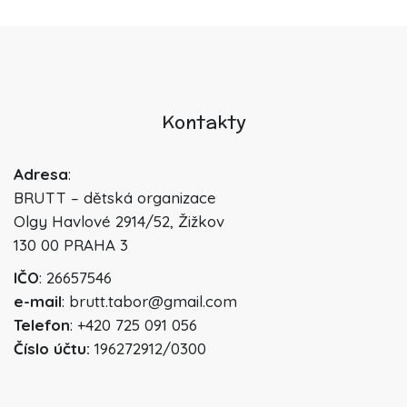
Kontakty
Adresa
:
BRUTT – dětská organizace
Olgy Havlové 2914/52, Žižkov
130 00 PRAHA 3
IČO
: 26657546
e-mail
: brutt.tabor@gmail.com
Telefon
: +420 725 091 056
Číslo účtu:
196272912/0300