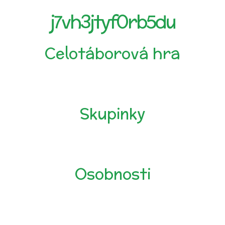
j7vh3jtyf0rb5du
Celotáborová hra
Skupinky
Osobnosti