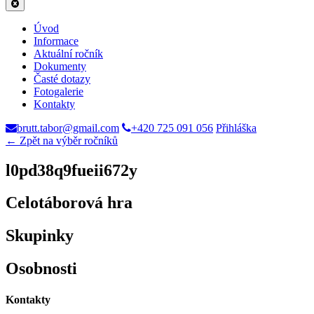
Úvod
Informace
Aktuální ročník
Dokumenty
Časté dotazy
Fotogalerie
Kontakty
brutt.tabor@gmail.com
+420 725 091 056
Přihláška
← Zpět na výběr ročníků
l0pd38q9fueii672y
Celotáborová hra
Skupinky
Osobnosti
Kontakty