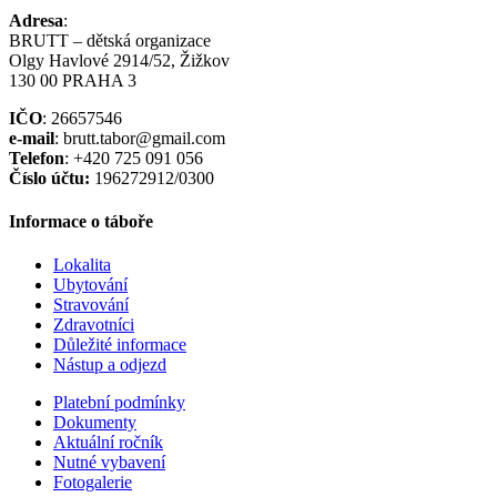
Adresa
:
BRUTT – dětská organizace
Olgy Havlové 2914/52, Žižkov
130 00 PRAHA 3
IČO
: 26657546
e-mail
: brutt.tabor@gmail.com
Telefon
: +420 725 091 056
Číslo účtu:
196272912/0300
Informace o táboře
Lokalita
Ubytování
Stravování
Zdravotníci
Důležité informace
Nástup a odjezd
Platební podmínky
Dokumenty
Aktuální ročník
Nutné vybavení
Fotogalerie