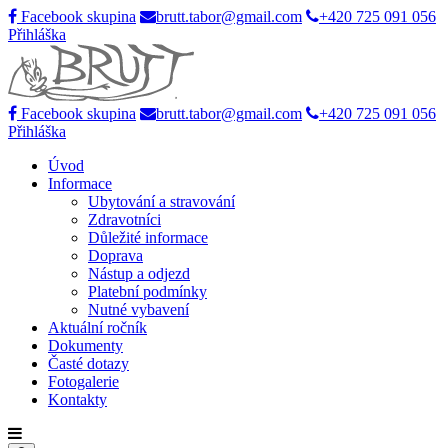
Facebook skupina
brutt.tabor@gmail.com
+420 725 091 056
Přihláška
Facebook skupina
brutt.tabor@gmail.com
+420 725 091 056
Přihláška
Úvod
Informace
Ubytování a stravování
Zdravotníci
Důležité informace
Doprava
Nástup a odjezd
Platební podmínky
Nutné vybavení
Aktuální ročník
Dokumenty
Časté dotazy
Fotogalerie
Kontakty