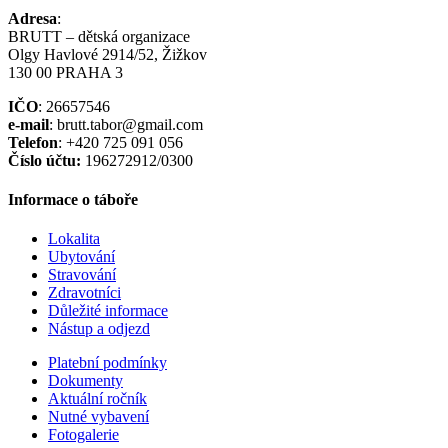
Adresa
:
BRUTT – dětská organizace
Olgy Havlové 2914/52, Žižkov
130 00 PRAHA 3
IČO
: 26657546
e-mail
: brutt.tabor@gmail.com
Telefon
: +420 725 091 056
Číslo účtu:
196272912/0300
Informace o táboře
Lokalita
Ubytování
Stravování
Zdravotníci
Důležité informace
Nástup a odjezd
Platební podmínky
Dokumenty
Aktuální ročník
Nutné vybavení
Fotogalerie