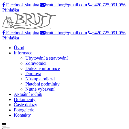
Facebook skupina
brutt.tabor@gmail.com
+420 725 091 056
Přihláška
Facebook skupina
brutt.tabor@gmail.com
+420 725 091 056
Přihláška
Úvod
Informace
Ubytování a stravování
Zdravotníci
Důležité informace
Doprava
Nástup a odjezd
Platební podmínky
Nutné vybavení
Aktuální ročník
Dokumenty
Časté dotazy
Fotogalerie
Kontakty