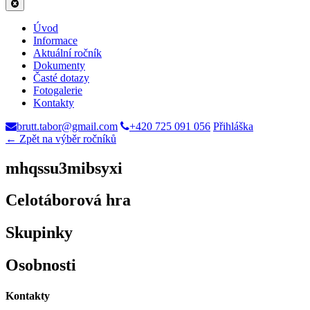
Úvod
Informace
Aktuální ročník
Dokumenty
Časté dotazy
Fotogalerie
Kontakty
brutt.tabor@gmail.com
+420 725 091 056
Přihláška
← Zpět na výběr ročníků
mhqssu3mibsyxi
Celotáborová hra
Skupinky
Osobnosti
Kontakty