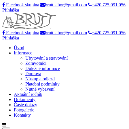
Facebook skupina
brutt.tabor@gmail.com
+420 725 091 056
Přihláška
Facebook skupina
brutt.tabor@gmail.com
+420 725 091 056
Přihláška
Úvod
Informace
Ubytování a stravování
Zdravotníci
Důležité informace
Doprava
Nástup a odjezd
Platební podmínky
Nutné vybavení
Aktuální ročník
Dokumenty
Časté dotazy
Fotogalerie
Kontakty