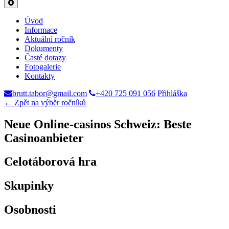
Úvod
Informace
Aktuální ročník
Dokumenty
Časté dotazy
Fotogalerie
Kontakty
brutt.tabor@gmail.com
+420 725 091 056
Přihláška
← Zpět na výběr ročníků
Neue Online-casinos Schweiz: Beste
Casinoanbieter
Celotáborová hra
Skupinky
Osobnosti