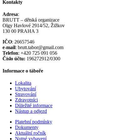
Kontakty
Adresa
:
BRUTT – dětská organizace
Olgy Havlové 2914/52, Žižkov
130 00 PRAHA 3
IČO
: 26657546
e-mail
: brutt.tabor@gmail.com
Telefon
: +420 725 091 056
Číslo účtu:
196272912/0300
Informace o táboře
Lokalita
Ubytování
Stravování
Zdravotníci
Důležité informace
Nástup a odjezd
Platební podmínky
Dokumenty
Aktuální ročník
Nutné vybavení