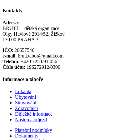
Kontakty
Adresa
:
BRUTT – dětská organizace
Olgy Havlové 2914/52, Žižkov
130 00 PRAHA 3
IČO
: 26657546
e-mail
: brutt.tabor@gmail.com
Telefon
: +420 725 091 056
Číslo účtu:
196272912/0300
Informace o táboře
Lokalita
Ubytování
Stravování
Zdravotníci
Důležité informace
Nástup a odjezd
Platební podmínky
Dokumenty