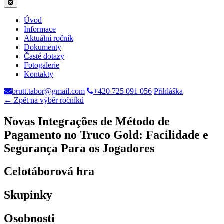
Úvod
Informace
Aktuální ročník
Dokumenty
Časté dotazy
Fotogalerie
Kontakty
brutt.tabor@gmail.com
+420 725 091 056
Přihláška
← Zpět na výběr ročníků
Novas Integrações de Método de
Pagamento no Truco Gold: Facilidade e
Segurança Para os Jogadores
Celotáborová hra
Skupinky
Osobnosti