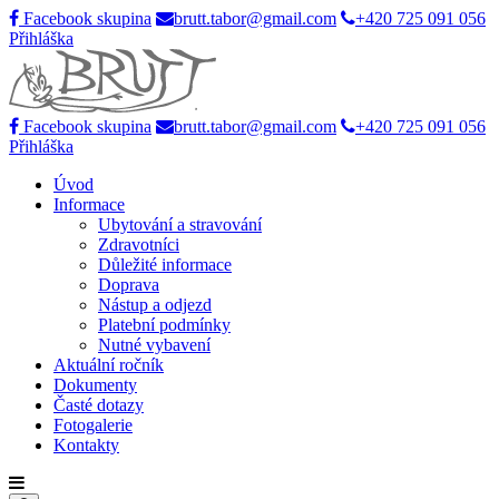
Facebook skupina
brutt.tabor@gmail.com
+420 725 091 056
Přihláška
Facebook skupina
brutt.tabor@gmail.com
+420 725 091 056
Přihláška
Úvod
Informace
Ubytování a stravování
Zdravotníci
Důležité informace
Doprava
Nástup a odjezd
Platební podmínky
Nutné vybavení
Aktuální ročník
Dokumenty
Časté dotazy
Fotogalerie
Kontakty