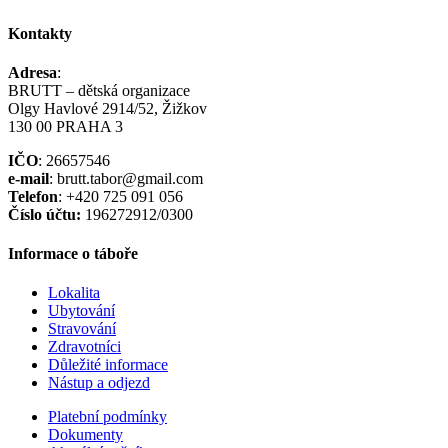
Kontakty
Adresa
:
BRUTT – dětská organizace
Olgy Havlové 2914/52, Žižkov
130 00 PRAHA 3
IČO
: 26657546
e-mail
: brutt.tabor@gmail.com
Telefon
: +420 725 091 056
Číslo účtu:
196272912/0300
Informace o táboře
Lokalita
Ubytování
Stravování
Zdravotníci
Důležité informace
Nástup a odjezd
Platební podmínky
Dokumenty