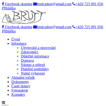
Facebook skupina
brutt.tabor@gmail.com
+420 725 091 056
Přihláška
Facebook skupina
brutt.tabor@gmail.com
+420 725 091 056
Přihláška
Úvod
Informace
Ubytování a stravování
Zdravotníci
Důležité informace
Doprava
Nástup a odjezd
Platební podmínky
Nutné vybavení
Aktuální ročník
Dokumenty
Časté dotazy
Fotogalerie
Kontakty