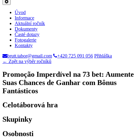
Úvod
Informace
Aktuální ročník
Dokumenty
Časté dotazy
Fotogalerie
Kontakty
brutt.tabor@gmail.com
+420 725 091 056
Přihláška
← Zpět na výběr ročníků
Promoção Imperdível na 73 bet: Aumente
Suas Chances de Ganhar com Bônus
Fantásticos
Celotáborová hra
Skupinky
Osobnosti