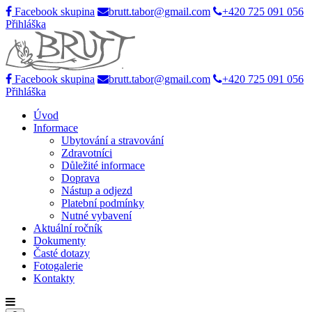
Facebook skupina
brutt.tabor@gmail.com
+420 725 091 056
Přihláška
Facebook skupina
brutt.tabor@gmail.com
+420 725 091 056
Přihláška
Úvod
Informace
Ubytování a stravování
Zdravotníci
Důležité informace
Doprava
Nástup a odjezd
Platební podmínky
Nutné vybavení
Aktuální ročník
Dokumenty
Časté dotazy
Fotogalerie
Kontakty