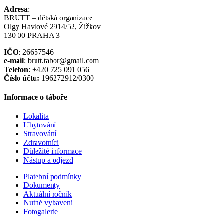
Adresa
:
BRUTT – dětská organizace
Olgy Havlové 2914/52, Žižkov
130 00 PRAHA 3
IČO
: 26657546
e-mail
: brutt.tabor@gmail.com
Telefon
: +420 725 091 056
Číslo účtu:
196272912/0300
Informace o táboře
Lokalita
Ubytování
Stravování
Zdravotníci
Důležité informace
Nástup a odjezd
Platební podmínky
Dokumenty
Aktuální ročník
Nutné vybavení
Fotogalerie