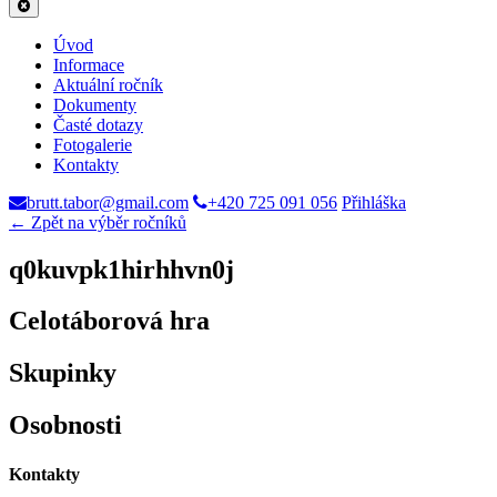
Úvod
Informace
Aktuální ročník
Dokumenty
Časté dotazy
Fotogalerie
Kontakty
brutt.tabor@gmail.com
+420 725 091 056
Přihláška
← Zpět na výběr ročníků
q0kuvpk1hirhhvn0j
Celotáborová hra
Skupinky
Osobnosti
Kontakty