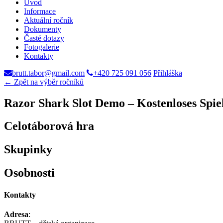
Úvod
Informace
Aktuální ročník
Dokumenty
Časté dotazy
Fotogalerie
Kontakty
brutt.tabor@gmail.com
+420 725 091 056
Přihláška
← Zpět na výběr ročníků
Razor Shark Slot Demo – Kostenloses Spie
Celotáborová hra
Skupinky
Osobnosti
Kontakty
Adresa
: