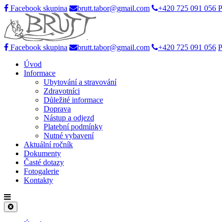
Facebook skupina
brutt.tabor@gmail.com
+420 725 091 056
P
Facebook skupina
brutt.tabor@gmail.com
+420 725 091 056
P
Úvod
Informace
Ubytování a stravování
Zdravotníci
Důležité informace
Doprava
Nástup a odjezd
Platební podmínky
Nutné vybavení
Aktuální ročník
Dokumenty
Časté dotazy
Fotogalerie
Kontakty