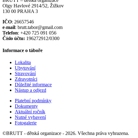
BRUTT – dětská organizace
Olgy Havlové 2914/52, Žižkov
130 00 PRAHA 3
IČO
: 26657546
e-mail
: brutt.tabor@gmail.com
Telefon
: +420 725 091 056
Číslo účtu:
196272912/0300
Informace o táboře
Lokalita
Ubytování
Stravování
Zdravotníci
Důležité informace
Nástup a odjezd
Platební podmínky
Dokumenty
Aktuální ročník
Nutné vybavení
Fotogalerie
©BRUTT - dětská organizace - 2026. Všechna práva vyhrazena.