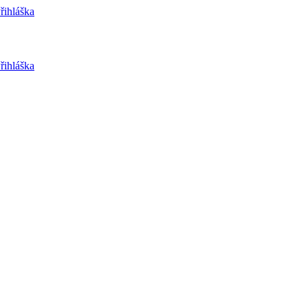
řihláška
řihláška