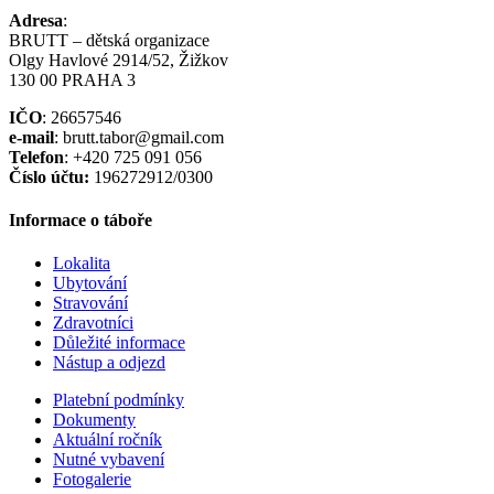
Adresa
:
BRUTT – dětská organizace
Olgy Havlové 2914/52, Žižkov
130 00 PRAHA 3
IČO
: 26657546
e-mail
: brutt.tabor@gmail.com
Telefon
: +420 725 091 056
Číslo účtu:
196272912/0300
Informace o táboře
Lokalita
Ubytování
Stravování
Zdravotníci
Důležité informace
Nástup a odjezd
Platební podmínky
Dokumenty
Aktuální ročník
Nutné vybavení
Fotogalerie