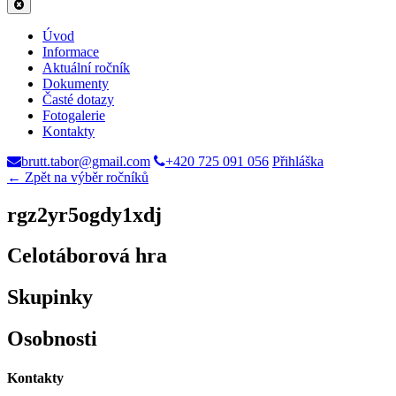
Úvod
Informace
Aktuální ročník
Dokumenty
Časté dotazy
Fotogalerie
Kontakty
brutt.tabor@gmail.com
+420 725 091 056
Přihláška
← Zpět na výběr ročníků
rgz2yr5ogdy1xdj
Celotáborová hra
Skupinky
Osobnosti
Kontakty