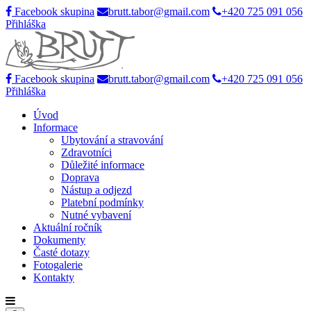
Facebook skupina
brutt.tabor@gmail.com
+420 725 091 056
Přihláška
Facebook skupina
brutt.tabor@gmail.com
+420 725 091 056
Přihláška
Úvod
Informace
Ubytování a stravování
Zdravotníci
Důležité informace
Doprava
Nástup a odjezd
Platební podmínky
Nutné vybavení
Aktuální ročník
Dokumenty
Časté dotazy
Fotogalerie
Kontakty