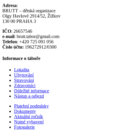
Adresa
:
BRUTT – dětská organizace
Olgy Havlové 2914/52, Žižkov
130 00 PRAHA 3
IČO
: 26657546
e-mail
: brutt.tabor@gmail.com
Telefon
: +420 725 091 056
Číslo účtu:
196272912/0300
Informace o táboře
Lokalita
Ubytování
Stravování
Zdravotníci
Důležité informace
Nástup a odjezd
Platební podmínky
Dokumenty
Aktuální ročník
Nutné vybavení
Fotogalerie