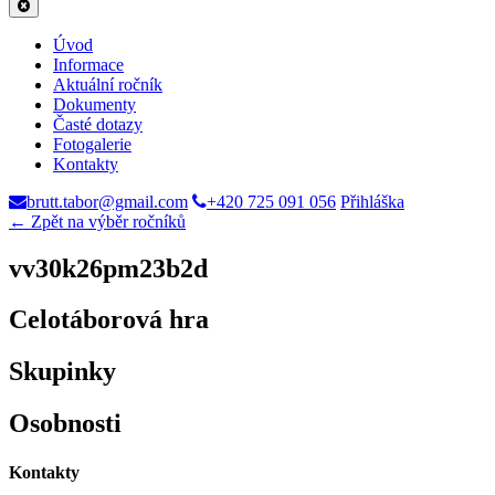
Úvod
Informace
Aktuální ročník
Dokumenty
Časté dotazy
Fotogalerie
Kontakty
brutt.tabor@gmail.com
+420 725 091 056
Přihláška
← Zpět na výběr ročníků
vv30k26pm23b2d
Celotáborová hra
Skupinky
Osobnosti
Kontakty