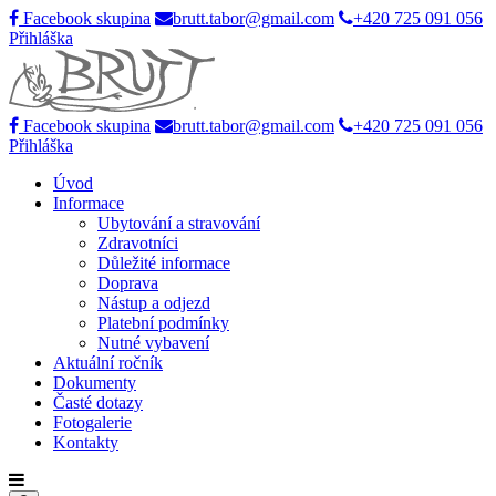
Facebook skupina
brutt.tabor@gmail.com
+420 725 091 056
Přihláška
Facebook skupina
brutt.tabor@gmail.com
+420 725 091 056
Přihláška
Úvod
Informace
Ubytování a stravování
Zdravotníci
Důležité informace
Doprava
Nástup a odjezd
Platební podmínky
Nutné vybavení
Aktuální ročník
Dokumenty
Časté dotazy
Fotogalerie
Kontakty