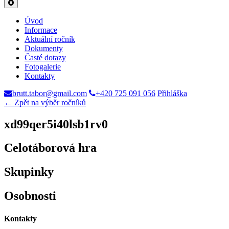
Úvod
Informace
Aktuální ročník
Dokumenty
Časté dotazy
Fotogalerie
Kontakty
brutt.tabor@gmail.com
+420 725 091 056
Přihláška
← Zpět na výběr ročníků
xd99qer5i40lsb1rv0
Celotáborová hra
Skupinky
Osobnosti
Kontakty