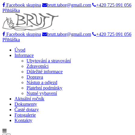
Facebook skupina
brutt.tabor@gmail.com
+420 725 091 056
Přihláška
Facebook skupina
brutt.tabor@gmail.com
+420 725 091 056
Přihláška
Úvod
Informace
Ubytování a stravování
Zdravotníci
Důležité informace
Doprava
Nástup a odjezd
Platební podmínky
Nutné vybavení
Aktuální ročník
Dokumenty
Časté dotazy
Fotogalerie
Kontakty