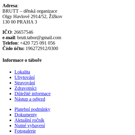
Adresa
:
BRUTT – dětská organizace
Olgy Havlové 2914/52, Žižkov
130 00 PRAHA 3
IČO
: 26657546
e-mail
: brutt.tabor@gmail.com
Telefon
: +420 725 091 056
Číslo účtu:
196272912/0300
Informace o táboře
Lokalita
Ubytování
Stravování
Zdravotníci
Důležité informace
Nástup a odjezd
Platební podmínky
Dokumenty
Aktuální ročník
Nutné vybavení
Fotogalerie