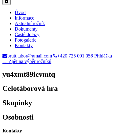
Úvod
Informace
Aktuální ročník
Dokumenty
Časté dotazy
Fotogalerie
Kontakty
brutt.tabor@gmail.com
+420 725 091 056
Přihláška
← Zpět na výběr ročníků
yu4xmt89icvmtq
Celotáborová hra
Skupinky
Osobnosti
Kontakty