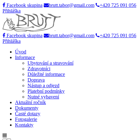
Facebook skupina
brutt.tabor@gmail.com
+420 725 091 056
Přihláška
Facebook skupina
brutt.tabor@gmail.com
+420 725 091 056
Přihláška
Úvod
Informace
Ubytování a stravování
Zdravotníci
Důležité informace
Doprava
Nástup a odjezd
Platební podmínky
Nutné vybavení
Aktuální ročník
Dokumenty
Časté dotazy
Fotogalerie
Kontakty