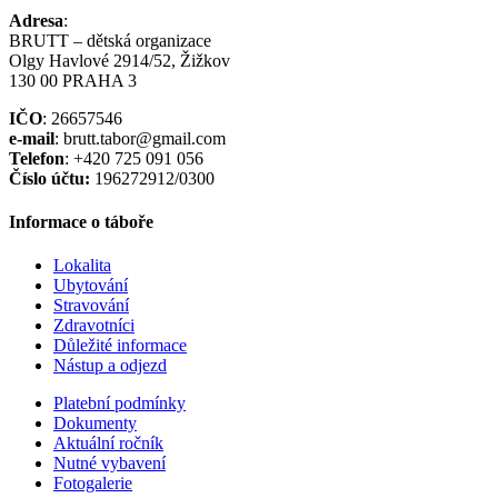
Adresa
:
BRUTT – dětská organizace
Olgy Havlové 2914/52, Žižkov
130 00 PRAHA 3
IČO
: 26657546
e-mail
: brutt.tabor@gmail.com
Telefon
: +420 725 091 056
Číslo účtu:
196272912/0300
Informace o táboře
Lokalita
Ubytování
Stravování
Zdravotníci
Důležité informace
Nástup a odjezd
Platební podmínky
Dokumenty
Aktuální ročník
Nutné vybavení
Fotogalerie